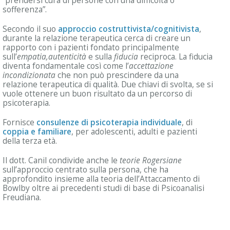
“prendersi cura di persone con una difficoltà o
sofferenza”.
Secondo il suo
approccio costruttivista/cognitivista
,
durante la relazione terapeutica cerca di creare un
rapporto con i pazienti fondato principalmente
sull’
empatia,autenticità
e sulla
fiducia
reciproca. La fiducia
diventa fondamentale così come l’
accettazione
incondizionata
che non può prescindere da una
relazione terapeutica di qualità. Due chiavi di svolta, se si
vuole ottenere un buon risultato da un percorso di
psicoterapia.
Fornisce
consulenze di psicoterapia individuale
, di
coppia e familiare
, per adolescenti, adulti e pazienti
della terza età.
Il dott. Canil condivide anche le
teorie Rogersiane
sull’approccio centrato sulla persona, che ha
approfondito insieme alla teoria dell’Attaccamento di
Bowlby oltre ai precedenti studi di base di Psicoanalisi
Freudiana.