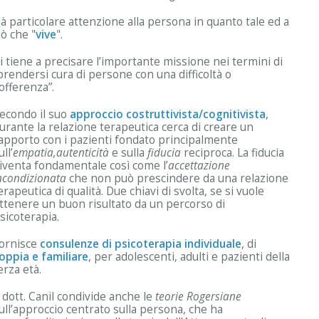
à particolare attenzione alla persona in quanto tale ed a
iò che "
vive
".
i tiene a precisare l’importante missione nei termini di
prendersi cura di persone con una difficoltà o
offerenza”.
econdo il suo
approccio costruttivista/cognitivista
,
urante la relazione terapeutica cerca di creare un
apporto con i pazienti fondato principalmente
ull’
empatia,autenticità
e sulla
fiducia
reciproca. La fiducia
iventa fondamentale così come l’
accettazione
ncondizionata
che non può prescindere da una relazione
erapeutica di qualità. Due chiavi di svolta, se si vuole
ttenere un buon risultato da un percorso di
sicoterapia.
ornisce
consulenze di psicoterapia individuale
, di
oppia e familiare
, per adolescenti, adulti e pazienti della
erza età.
l dott. Canil condivide anche le
teorie Rogersiane
ull’approccio centrato sulla persona, che ha