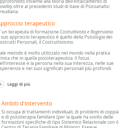
pprofondito insieme alla teoria dell’Attaccamento di
owlby oltre ai precedenti studi di base di Psicoanalisi
reudiana.
pproccio terapeutico
' un terapeuta di formazione
Costruttivista e Rogersiana
.
l suo approccio terapeutico è quello della Psicologia dei
ostrutti Personali, il Costruttivismo.
ale metodo è molto utilizzato nel mondo nella pratica
linica che in quella psicoterapeutica. Il focus
ell’interesse è la persona nella sua interezza, nelle sue
sperienze e nei suoi significati personali più profondi.
Leggi di più
Ambiti d'intervento
Si occupa di trattamenti individuali, di problemi di coppia
e di psicoterapia familiare (per la quale ha svolto delle
formazioni specifiche di tipo Sistemico Relazionale con il
Centro di Terapia Familiare di Milano). Esegue