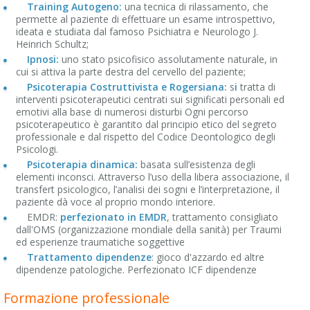
Training Autogeno:
una tecnica di rilassamento, che
permette al paziente di effettuare un esame introspettivo,
ideata e studiata dal famoso Psichiatra e Neurologo J.
Heinrich Schultz;
Ipnosi:
uno stato psicofisico assolutamente naturale, in
cui si attiva la parte destra del cervello del paziente;
Psicoterapia Costruttivista e Rogersiana:
s
i
tratta di
interventi psicoterapeutici centrati sui significati personali ed
emotivi alla base di numerosi disturbi Ogni percorso
psicoterapeutico è garantito dal principio etico del segreto
professionale e dal rispetto del Codice Deontologico degli
Psicologi.
Psicoterapia dinamica:
basata sull’esistenza degli
elementi inconsci. Attraverso l’uso della libera associazione, il
transfert psicologico, l’analisi dei sogni e l’interpretazione, il
paziente dà voce al proprio mondo interiore.
EMDR:
perfezionato in EMDR
, trattamento consigliato
dall'OMS (organizzazione mondiale della sanità) per Traumi
ed esperienze traumatiche soggettive
Trattamento dipendenze
: gioco d'azzardo ed altre
dipendenze patologiche. Perfezionato ICF dipendenze
Formazione professionale