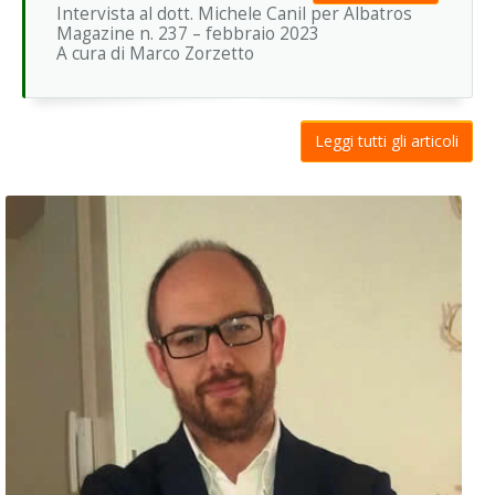
Rapporto genitori-figli
Intervista al dott. Michele Canil per Albatros
Magazine n. 237 – febbraio 2023
A cura di Marco Zorzetto
Gioco d'azzardo patologico
Leggi tutti gli articoli