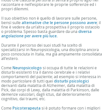
modo che ciascuna persona si senta a proprio agio nel
raccontare e nell’esplorare le proprie sofferenze ed i
propri dilemmi.
Il suo obiettivo non è quello di lavorare sulle persone,
bensì sulle
alternative che le persone possono avere
; il
fine è vedere da un’altra prospettiva il proprio ostacolo
o problema. Spesso basta guardare da una
diversa
angolazione per avere più luce.
Durante il percorso dei suoi studi ha scelto di
specializzarsi in Neuropsicologia, una disciplina ancora
poco conosciuta in Italia, ma già ampiamente consolidata
all'estero.
Come
Neuropsicologo
si occupa di tutte le relazioni e
disturbi esistenti tra il danno cerebrale e i relativi
comportamenti del paziente; ad esempio si interessa in
modo particolare di tutti quei
disturbi psicologici
derivanti dalla malattia di Alzheimer, dalla malattia di
Pick, dai corpi di Lewy, dalla malattia di Parkinson, dalle
demenze vascolari, dagli ictus, dal deterioramento
cognitivo, dai traumi, etc.
Come
Psicoterapeuta
si è potuto formare con i migliori