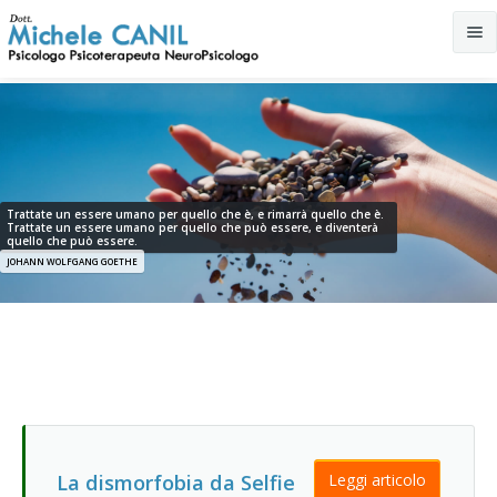
Mi occupo di
Interviste Radio/TV
Depressione
LO STUDIO
Disturbi d'ansia
Trattate un essere umano per quello che è, e rimarrà quello che è.
Trattate un essere umano per quello che può essere, e diventerà
quello che può essere.
CONTATTI
Attacchi di panico
JOHANN WOLFGANG GOETHE
Disturbi psicosomatici
Fobie e ossessioni
EMDR
Disturbi del sonno
La dismorfobia da Selfie
Leggi articolo