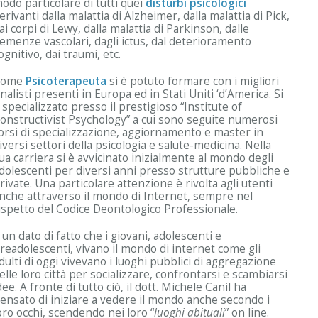
odo particolare di tutti quei
disturbi psicologici
erivanti dalla malattia di Alzheimer, dalla malattia di Pick,
ai corpi di Lewy, dalla malattia di Parkinson, dalle
emenze vascolari, dagli ictus, dal deterioramento
ognitivo, dai traumi, etc.
Come
Psicoterapeuta
si è potuto formare con i migliori
nalisti presenti in Europa ed in Stati Uniti ‘d’America. Si
 specializzato presso il prestigioso “Institute of
onstructivist Psychology” a cui sono seguite numerosi
orsi di specializzazione, aggiornamento e master in
iversi settori della psicologia e salute-medicina. Nella
ua carriera si è avvicinato inizialmente al mondo degli
dolescenti per diversi anni presso strutture pubbliche e
rivate. Una particolare attenzione è rivolta agli utenti
nche attraverso il mondo di Internet, sempre nel
ispetto del Codice Deontologico Professionale.
 un dato di fatto che i giovani, adolescenti e
readolescenti, vivano il mondo di internet come gli
dulti di oggi vivevano i luoghi pubblici di aggregazione
elle loro città per socializzare, confrontarsi e scambiarsi
dee. A fronte di tutto ciò, il dott. Michele Canil ha
ensato di iniziare a vedere il mondo anche secondo i
oro occhi, scendendo nei loro “
luoghi abituali
” on line.